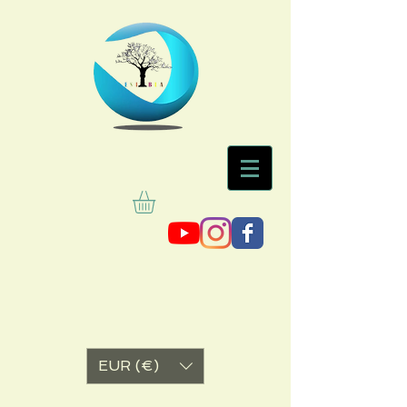
EUR (€)