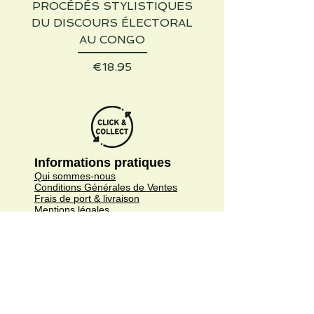
PROCÉDÉS STYLISTIQUES
DU DISCOURS ÉLECTORAL
AU CONGO
Price
€18.95
Informations pratiques
Qui sommes-nous
Conditions Générales de Ventes
Frais de port & livraison
Mentions légales
Conditions d'utilisation du site
Gratuit. Retrait sur place.
Paiement en ligne ou lors du retrait
Faites livrer chez vous ou en point relais