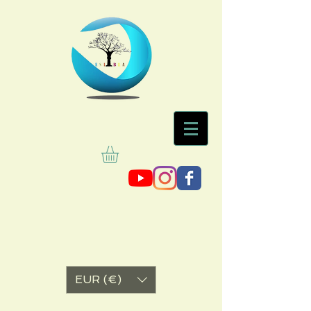
EUR (€)