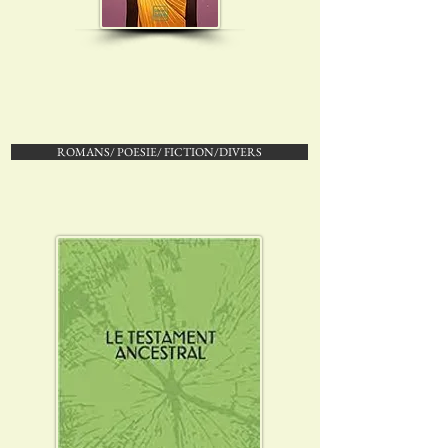
ROMANS/ POESIE/ FICTION/DIVERS