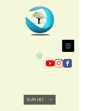
EUR (€)