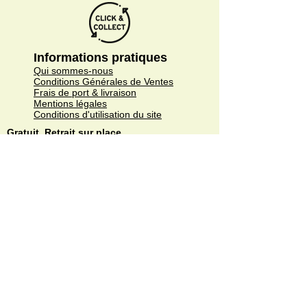
Informations pratiques
Qui sommes-nous
Conditions Générales de Ventes
Frais de port & livraison
Mentions légales
Conditions d'utilisation du site
Gratuit. Retrait sur place.
Paiement en ligne ou lors du retrait
Faites livrer chez vous ou en point relais
sous 3 à 5 jours.
Paiement sécurisé. Régler vos achats via
Paypal ou CB.
© Copyright