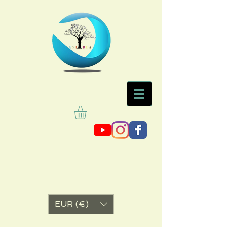
EUR (€)