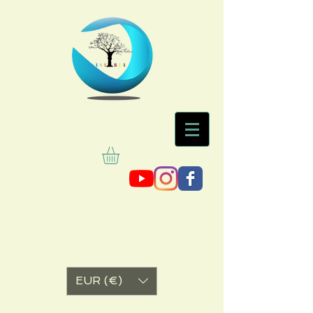
EUR (€)