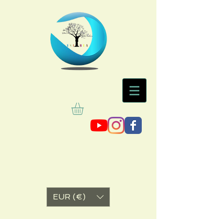
EUR (€)