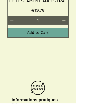
LE TESTAMENT ANCESTRAL
Price
€19.78
Add to Cart
Informations pratiques
Qui sommes-nous