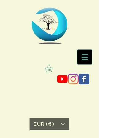
EUR (€)