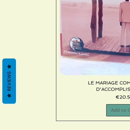
REVIEWS
LE MARIAGE CO
Quick V
D'ACCOMPLI
Price
€20.5
Add to 