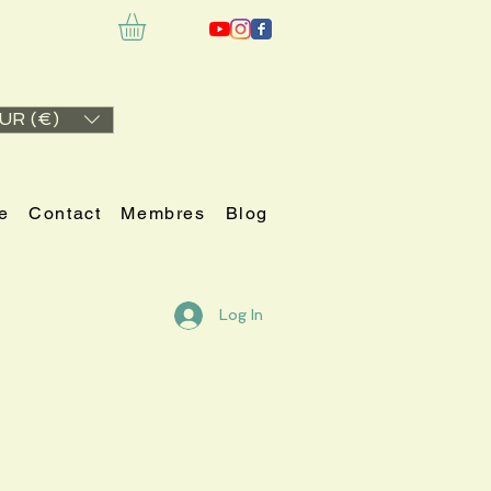
UR (€)
e
Contact
Membres
Blog
Log In