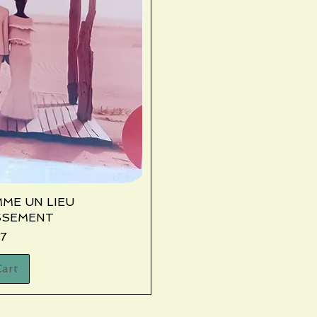
MME UN LIEU
iew
SSEMENT
7
Cart