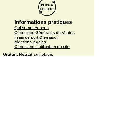
Informations pratiques
Qui sommes-nous
Conditions Générales de Ventes
Frais de port & livraison
Mentions légales
Conditions d'utilisation du site
Gratuit. Retrait sur place.
Paiement en ligne ou lors du retrait
Faites livrer chez vous ou en point relais
sous 3 à 5 jours.
Paiement sécurisé. Régler vos achats via
Paypal ou CB.
© Copyright