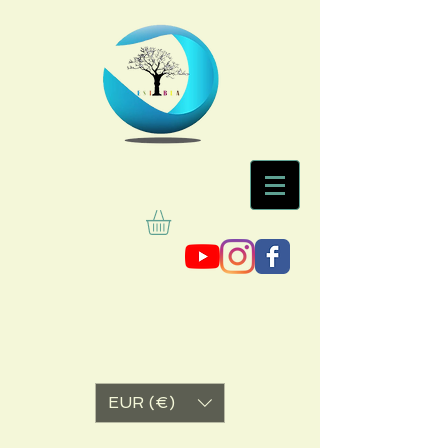
EUR (€)