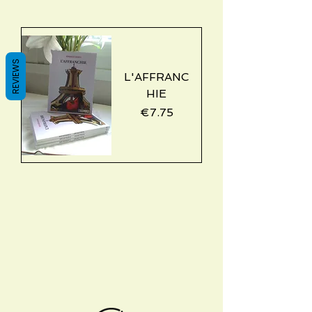
REVIEWS
L'AFFRANC
HIE
Price
€7.75