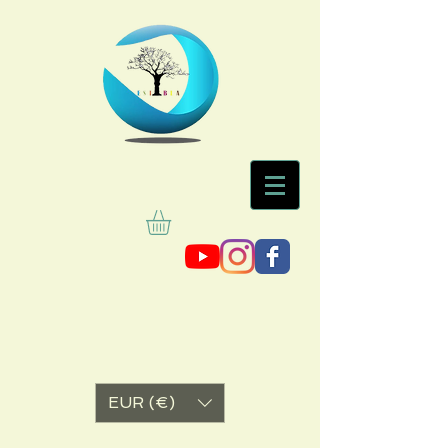
EUR (€)