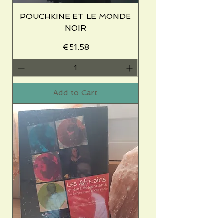
POUCHKINE ET LE MONDE
NOIR
Price
€51.58
Add to Cart