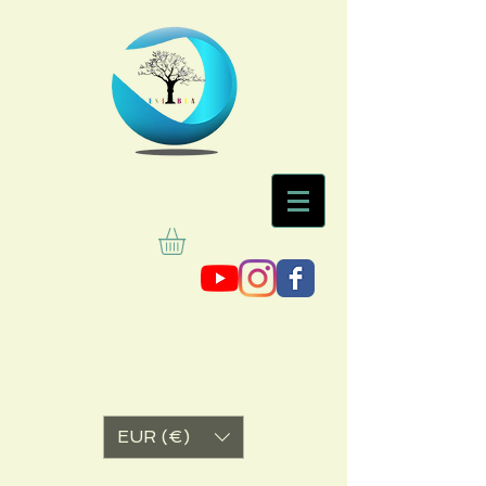
EUR (€)