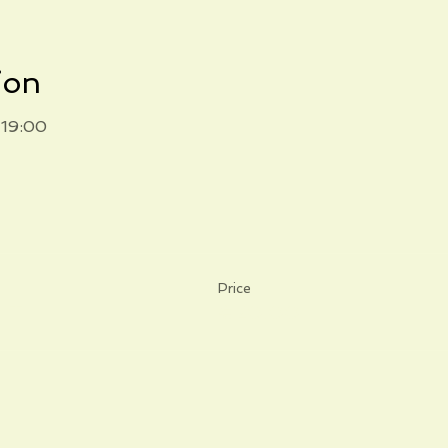
ion
 19:00
Price
IT
€20.00