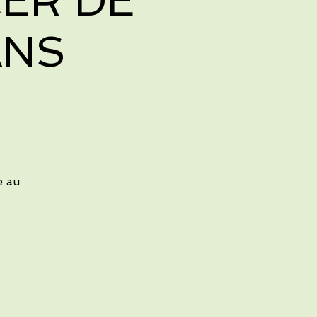
ER DE
ANS
e au