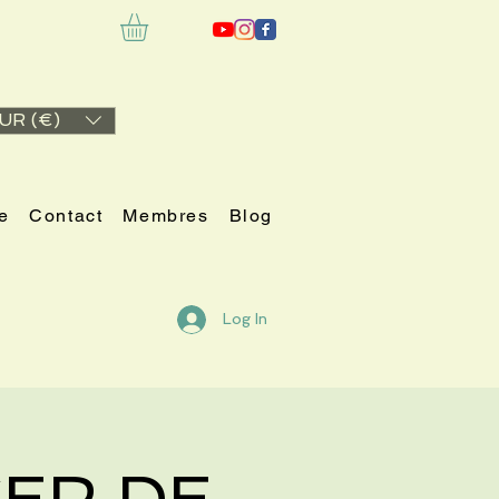
UR (€)
e
Contact
Membres
Blog
Log In