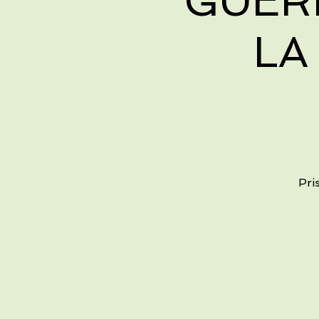
GUER
LA
Pri