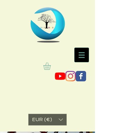
EUR (€)