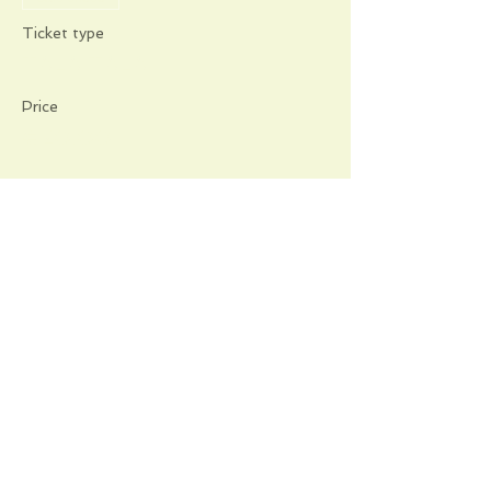
Ticket type
TALA TALA
Price
€20.00
Share this event
Informations pratiques
Qui sommes-nous
Conditions Générales de Ventes
Frais de port & livraison