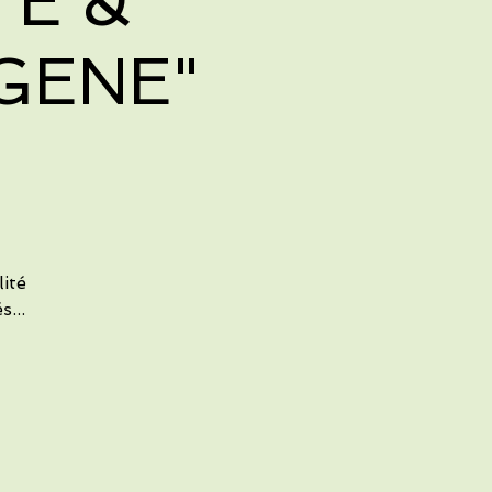
TE &
GENE"
lité
...