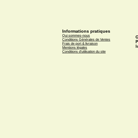
Informations pratiques
Qui sommes-nous
G
Conditions Générales de Ventes
P
Frais de port & livraison
l
Mentions légales
Conditions d'utilisation du site