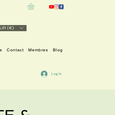
UR (€)
e
Contact
Membres
Blog
Log In