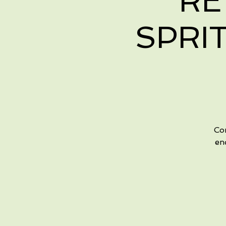
"RE
SPRI
Com
en