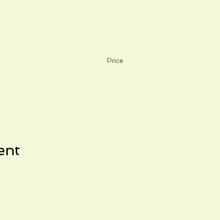
Price
€20.00
ent