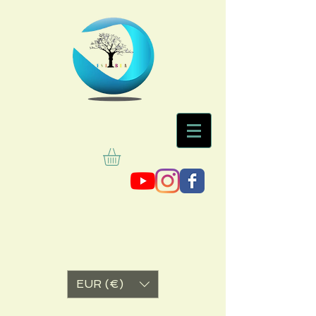
EUR (€)