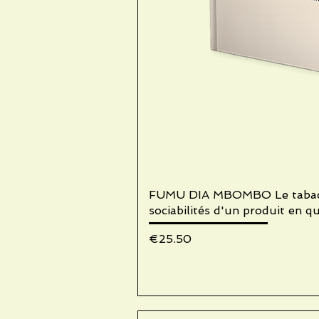
FUMU DIA MBOMBO Le tabac à
Quick V
sociabilités d'un produit en q
Price
€25.50