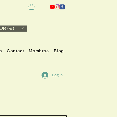
UR (€)
e
Contact
Membres
Blog
Log In