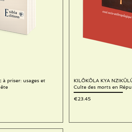
 priser: usages et
iew
KILÔKÔLA KYA NZIKÛL
Qu
uête
Culte des morts en Répu
Price
€23.45