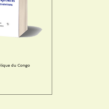
blique du Congo
iew