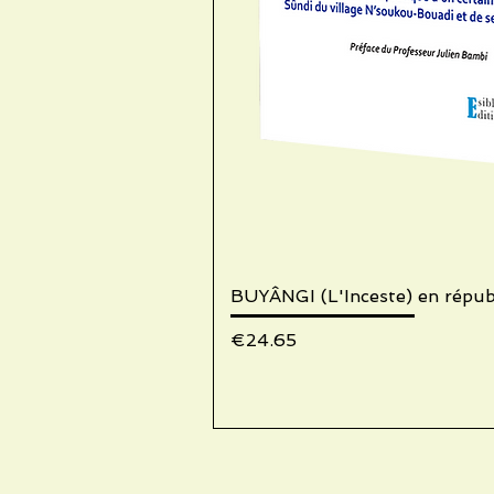
BUYÂNGI (L'Inceste) en répu
Quick V
Price
€24.65