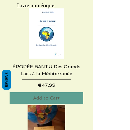
Livre numérique
ÉPOPÉE BANTU Des Grands
Lacs à la Méditerranée
REVIEWS
Price
€47.99
Add to Cart