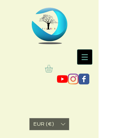
EUR (€)