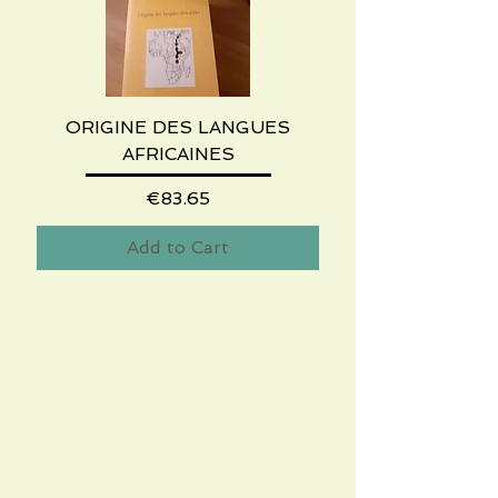
ORIGINE DES LANGUES
AFRICAINES
Price
€83.65
Add to Cart