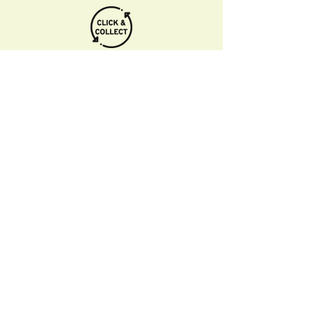
Informations pratiques
Qui sommes-nous
Conditions Générales de Ventes
Frais de port & livraison
Mentions légales
Conditions d'utilisation du site
Gratuit. Retrait sur place.
Paiement en ligne ou lors du retrait
Faites livrer chez vous ou en point relais
sous 3 à 5 jours.
Paiement sécurisé. Régler vos achats via
Paypal ou CB.