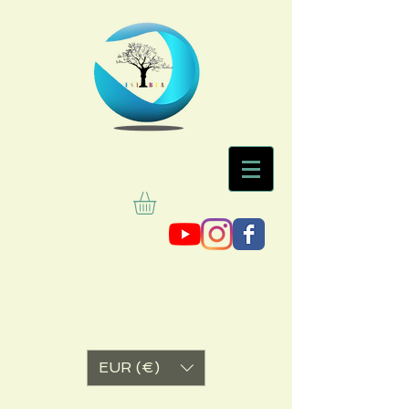
EUR (€)