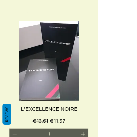
L'EXCELLENCE NOIRE
REVIEWS
Regular Price
Sale Price
€13.61
€11.57