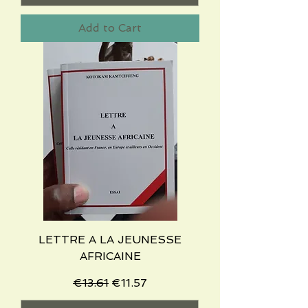
Add to Cart
LETTRE A LA JEUNESSE
AFRICAINE
Regular Price
Sale Price
€13.61
€11.57