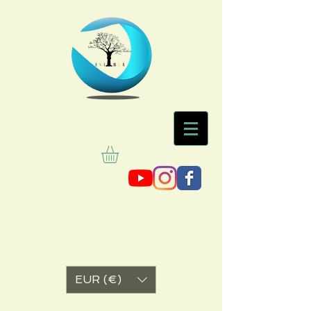
EUR (€)