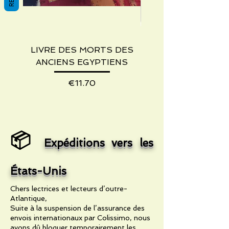
LIVRE DES MORTS DES
PETIT LEXIQUE
ANCIENS EGYPTIENS
HIEROGLYPHIQU
Price
€11.70
LUSAGE DES DUBU
📦
Expéditions vers les
États-Unis
Chers lectrices et lecteurs d’outre-
Atlantique,
Suite à la suspension de l’assurance des
envois internationaux par Colissimo, nous
avons dû bloquer temporairement les