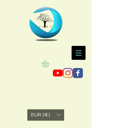
EUR (€)