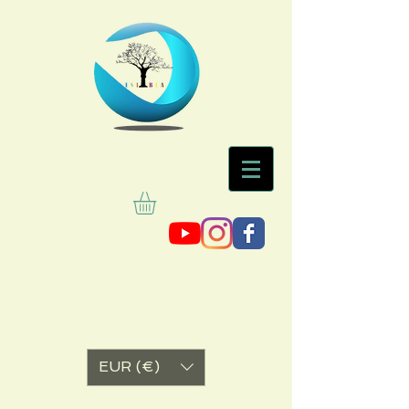
EUR (€)