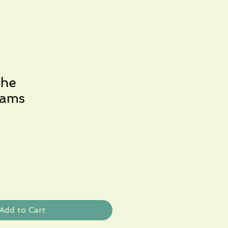
the
rams
Add to Cart