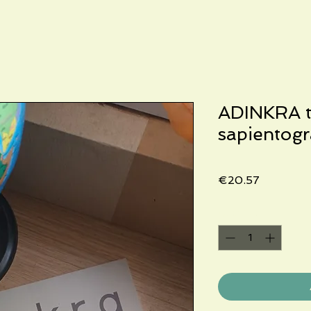
ADINKRA 
sapientog
Price
€20.57
Quantity
*