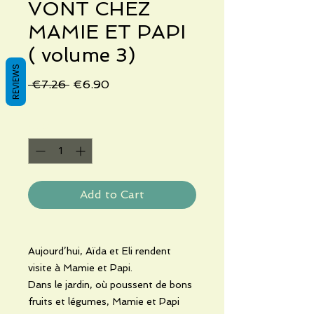
VONT CHEZ
MAMIE ET PAPI
( volume 3)
REVIEWS
Regular
Sale
 €7.26 
€6.90
Price
Price
Quantity
*
Add to Cart
Aujourd’hui, Aïda et Eli rendent
visite à Mamie et Papi.
Dans le jardin, où poussent de bons
fruits et légumes, Mamie et Papi