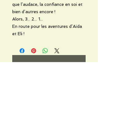
que l’audace, la confiance en soi et
bien d’autres encore !
Alors, 3... 2... 1...
En route pour les aventures d’Aïda
et Eli !
No Reviews Yet
Share your thoughts. Be the first to
leave a review.
Leave a Review