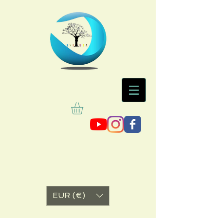
EUR (€)