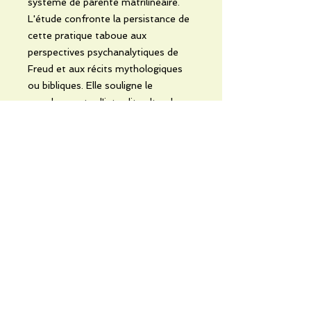
système de parenté matrilinéaire.
L'étude confronte la persistance de
cette pratique taboue aux
perspectives psychanalytiques de
Freud et aux récits mythologiques
ou bibliques. Elle souligne le
paradoxe entre l'interdit culturel
puissant et l'existence de cas
concrets, parfois motivés par la
conservation du pouvoir ou la
transmission de totems familiaux.
Enfin, les sources détaillent les
conséquences traumatiques pour
les victimes tout en rappelant
l'arsenal juridique congolais et les
protocoles thérapeutiques
nécessaires pour protéger l'enfance.