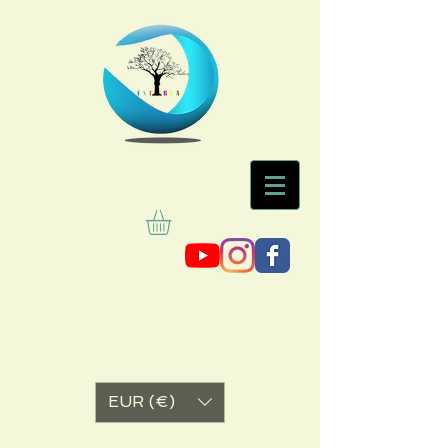
EUR (€)