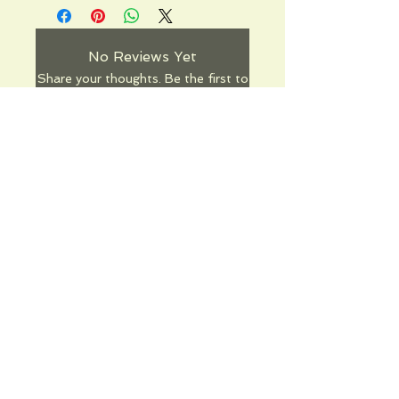
No Reviews Yet
Share your thoughts. Be the first to
leave a review.
Leave a Review
Informations pratiques
Qui sommes-nous
Conditions Générales de Ventes
Frais de port & livraison
Mentions légales
Conditions d'utilisation du site
Gratuit. Retrait sur place.
Paiement en ligne ou lors du retrait