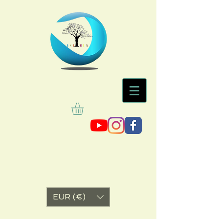
EUR (€)