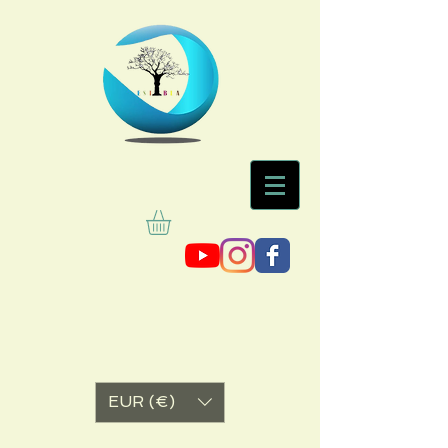
EUR (€)