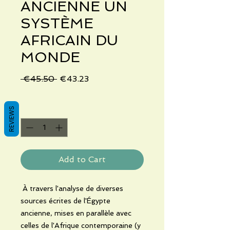
ANCIENNE UN
SYSTÈME
AFRICAIN DU
MONDE
Regular
Sale
 €45.50 
€43.23
Price
Price
Quantity
*
REVIEWS
Add to Cart
À travers l'analyse de diverses
sources écrites de l'Égypte
ancienne, mises en parallèle avec
celles de l'Afrique contemporaine (y