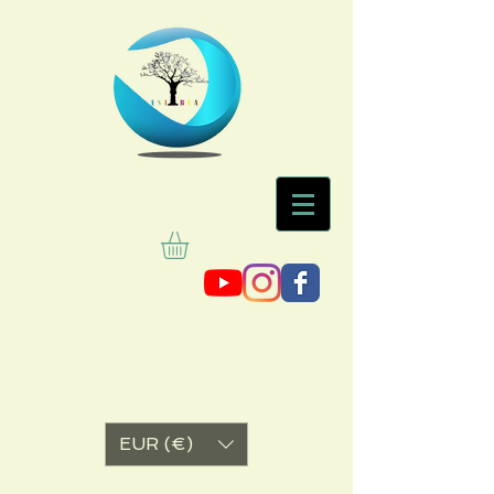
EUR (€)