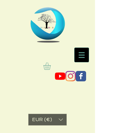
EUR (€)