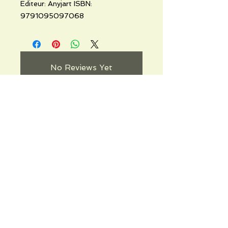
Editeur: Anyjart ISBN:
9791095097068
No Reviews Yet
Share your thoughts. Be the first to
leave a review.
Leave a Review
Informations pratiques
Qui sommes-nous
Conditions Générales de Ventes
Frais de port & livraison
Mentions légales