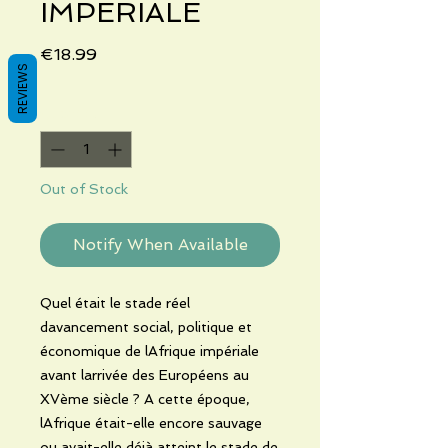
IMPERIALE
Price
€18.99
REVIEWS
Quantity
*
Out of Stock
Notify When Available
Quel était le stade réel
davancement social, politique et
économique de lAfrique impériale
avant larrivée des Européens au
XVème siècle ? A cette époque,
lAfrique était-elle encore sauvage
ou avait-elle déjà atteint le stade de