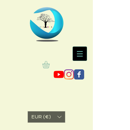
EUR (€)