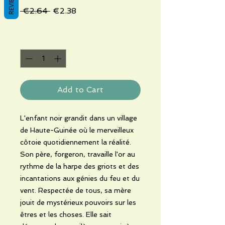
REVIEWS
Regular
Sale
 €2.64 
€2.38
Price
Price
Quantity
*
Add to Cart
L'enfant noir grandit dans un village
de Haute-Guinée où le merveilleux
côtoie quotidiennement la réalité.
Son père, forgeron, travaille l'or au
rythme de la harpe des griots et des
incantations aux génies du feu et du
vent. Respectée de tous, sa mère
jouit de mystérieux pouvoirs sur les
êtres et les choses. Elle sait