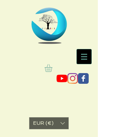
EUR (€)