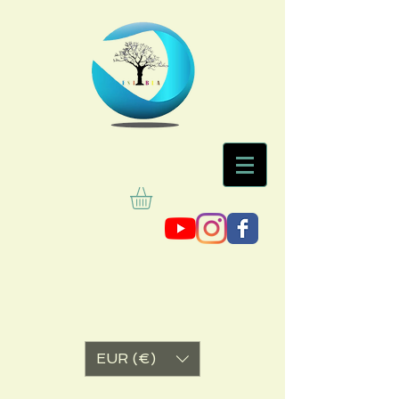
EUR (€)