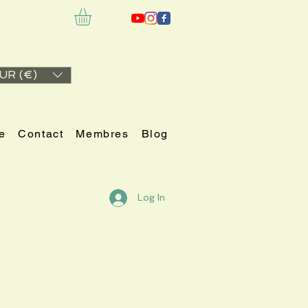
UR (€)
e
Contact
Membres
Blog
Log In