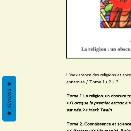
L’inexistence des religions et spi
ennemies / Tome 1 + 2 + 3
REVIEWS
Tome 1: La religion: un obscure 
<<Lorsque le premier escroc a re
est née.>> Mark Twain
Tome 2: Connaissance et scienc
<< Berceau de l’humanité, il n’e