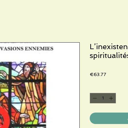
L’inexisten
spiritualit
Price
€63.77
Quantity
*