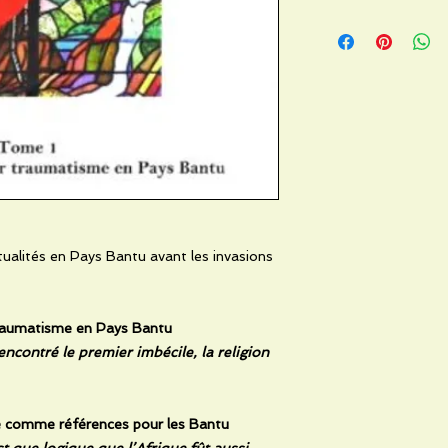
ritualités en Pays Bantu avant les invasions
traumatisme en Pays Bantu
ncontré le premier imbécile, la religion
e comme références pour les Bantu
st que logique que l’Afrique fût aussi