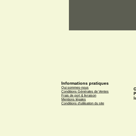
Informations pratiques
Qui sommes-nous
G
Conditions Générales de Ventes
P
Frais de port & livraison
l
Mentions légales
Conditions d'utilisation du site