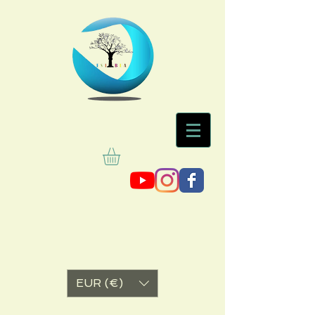
EUR (€)