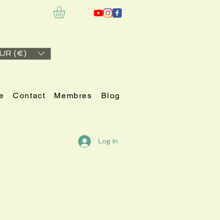
UR (€)
e
Contact
Membres
Blog
Log In