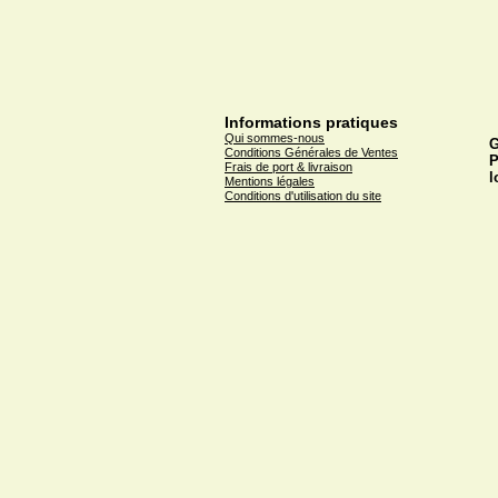
Informations pratiques
Qui sommes-nous
G
Conditions Générales de Ventes
P
Frais de port & livraison
l
Mentions légales
Conditions d'utilisation du site