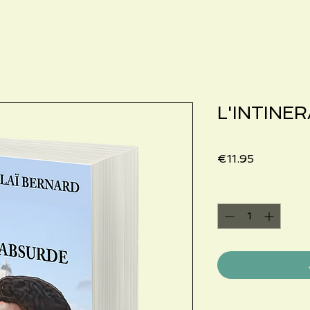
L'INTINE
Price
€11.95
Quantity
*