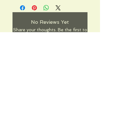
No Reviews Yet
Share your thoughts. Be the first to
leave a review.
Leave a Review
Informations pratiques
Qui sommes-nous
Conditions Générales de Ventes
Frais de port & livraison
Mentions légales
Conditions d'utilisation du site
Gratuit. Retrait sur place.
Paiement en ligne ou lors du retrait