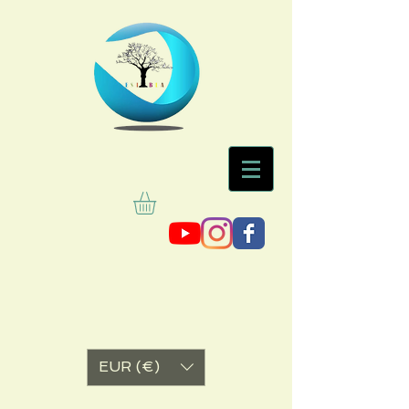
EUR (€)