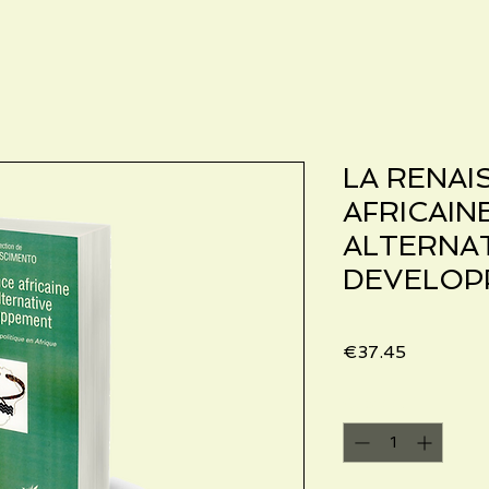
LA RENAI
AFRICAI
ALTERNAT
DEVELOP
Price
€37.45
Quantity
*