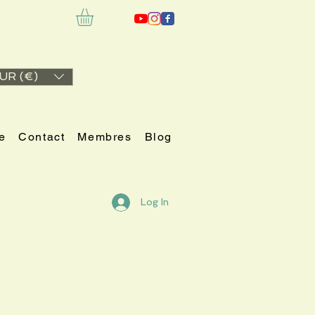
UR (€)
e
Contact
Membres
Blog
Log In