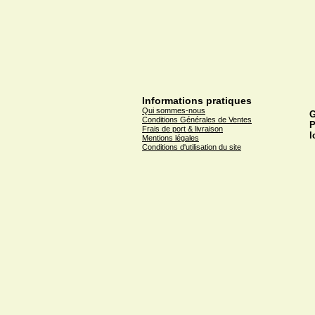
Informations pratiques
Qui sommes-nous
G
Conditions Générales de Ventes
P
Frais de port & livraison
l
Mentions légales
Conditions d'utilisation du site