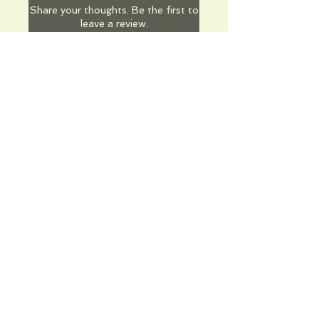
Share your thoughts. Be the first to
leave a review.
Leave a Review
Informations pratiques
Qui sommes-nous
Conditions Générales de Ventes
Frais de port & livraison
Mentions légales
Conditions d'utilisation du site
Gratuit. Retrait sur place.
Paiement en ligne ou lors du retrait
Faites livrer chez vous ou en point relais