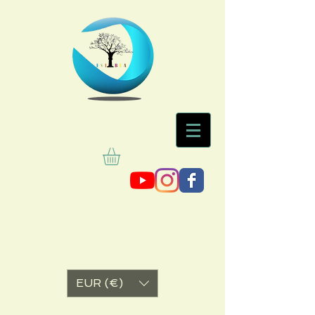
EUR (€)