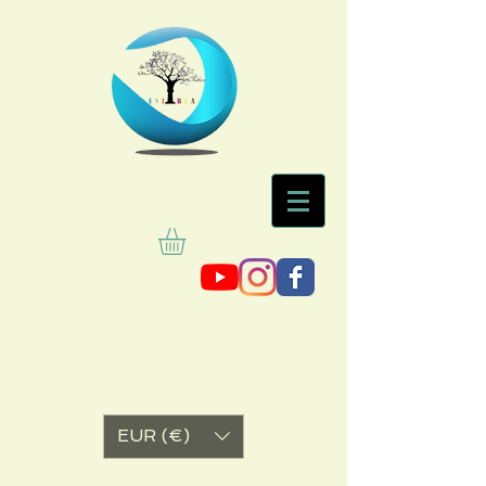
EUR (€)