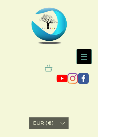
EUR (€)