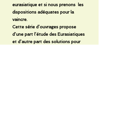
eurasiatique et si nous prenons les
dispositions adéquates pour la
vaincre.
Cette série d’ouvrages propose
d’une part l’étude des Eurasiatiques
et d’autre part des solutions pour
aboutir à l’anéantissement des
mœurs eurasiatiques.
No Reviews Yet
Share your thoughts. Be the first to
leave a review.
Leave a Review