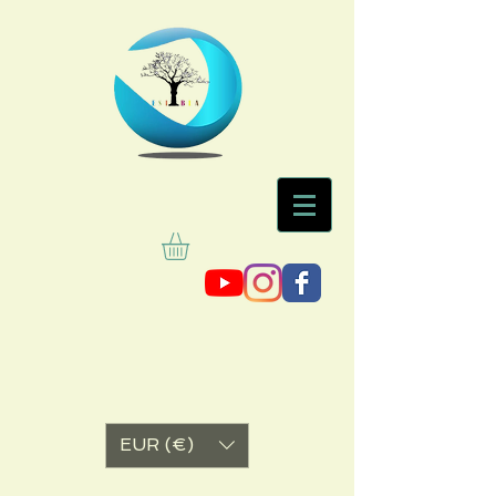
EUR (€)