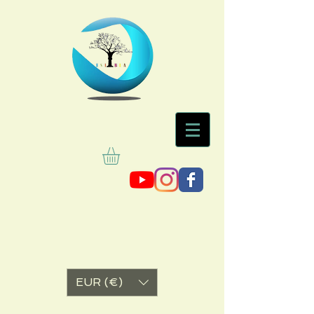
EUR (€)