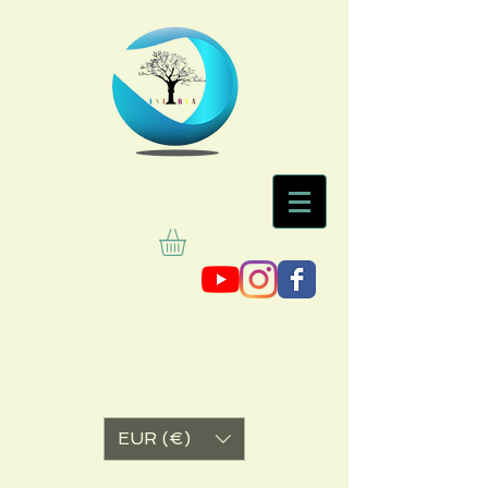
EUR (€)