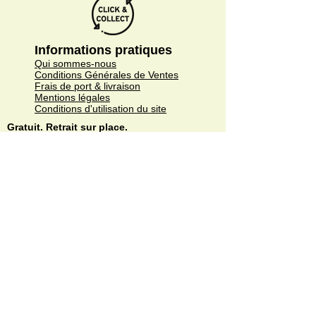
Informations pratiques
Qui sommes-nous
Conditions Générales de Ventes
Frais de port & livraison
Mentions légales
Conditions d'utilisation du site
Gratuit. Retrait sur place.
Paiement en ligne ou lors du retrait
Faites livrer chez vous ou en point relais
sous 3 à 5 jours.
Paiement sécurisé. Régler vos achats via
Paypal ou CB.
© Copyright