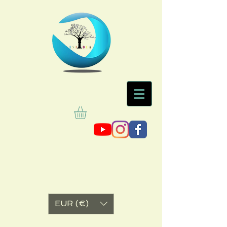
EUR (€)