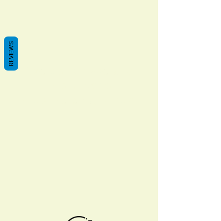
REVIEWS
We don’t have any
products to
show here right now.