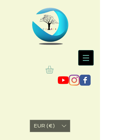
EUR (€)