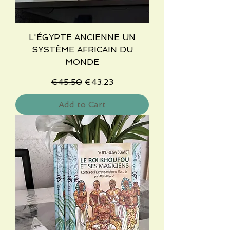
L'ÉGYPTE ANCIENNE UN
SYSTÈME AFRICAIN DU
MONDE
Regular Price
Sale Price
€45.50
€43.23
Add to Cart