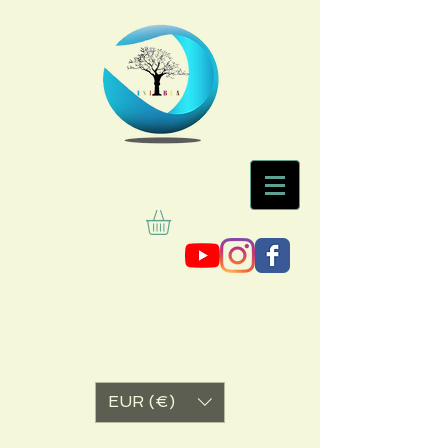
EUR (€)