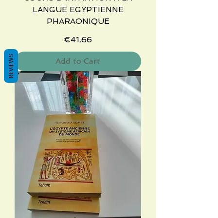
LANGUE EGYPTIENNE
PHARAONIQUE
Price
€41.66
REVIEWS
Add to Cart