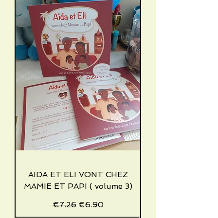
AIDA ET ELI VONT CHEZ
MAMIE ET PAPI ( volume 3)
Regular Price
Sale Price
€7.26
€6.90