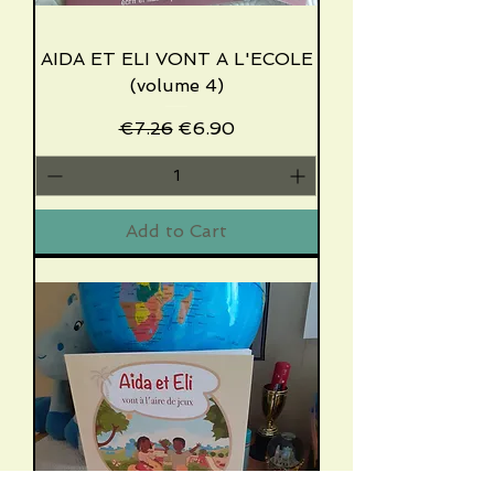
AIDA ET ELI VONT A L'ECOLE
(volume 4)
Regular Price
Sale Price
€7.26
€6.90
Add to Cart