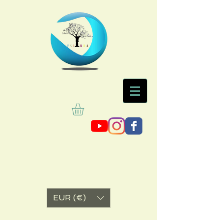
EUR (€)