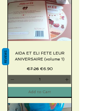
REVIEWS
AIDA ET ELI FETE LEUR
ANIVERSAIRE (volume 1)
Regular Price
Sale Price
€7.26
€6.90
Add to Cart