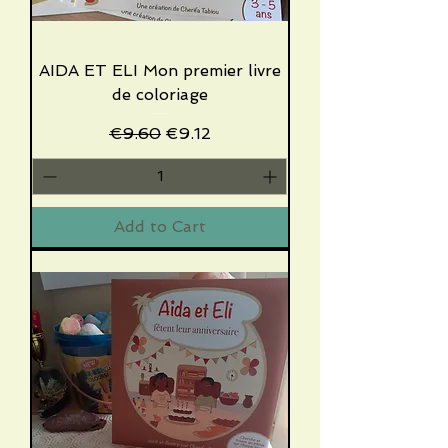
AIDA ET ELI Mon premier livre
de coloriage
Regular Price
Sale Price
€9.60
€9.12
Add to Cart