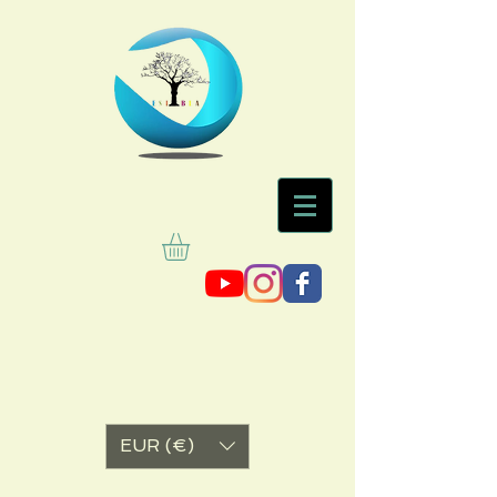
EUR (€)